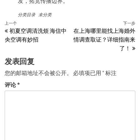
发，拓宽传播边界。
分类目录
未分类
文
上
上一个
下一步
初夏空调清洗烦 海信中
在上海哪里能找上海婚外
章
一
央空调有妙招
情调查取证？详细指南来
篇
导
了！
文
航
章
发表回复
您的邮箱地址不会被公开。
必填项已用
*
标注
评论
*