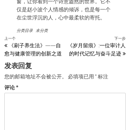
窗，让你看到一个诗意盎然的世界。它不
仅是赵小波个人情感的倾诉，也是每一个
在尘世浮沉的人，心中最柔软的寄托。
分类目录
未分类
文
上
上一个
下一步
《刷子养生法》——自
《岁月留痕》:一位审计人
章
一
愈与健康管理的创新之道
的时代记忆与奋斗足迹
篇
导
文
发表回复
航
章
您的邮箱地址不会被公开。
必填项已用
*
标注
评论
*