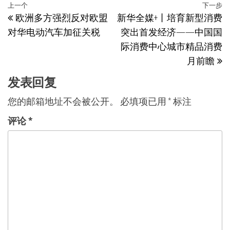
文
上
上一个
下一步
欧洲多方强烈反对欧盟
新华全媒+丨培育新型消费
章
一
对华电动汽车加征关税
突出首发经济——中国国
篇
导
际消费中心城市精品消费
文
航
月前瞻
章
发表回复
您的邮箱地址不会被公开。
必填项已用
*
标注
评论
*