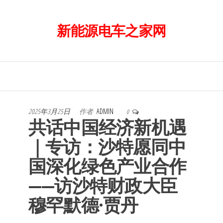
前
往
新能源电车之家网
内
容
2025年3月25日
作者
ADMIN
0
共话中国经济新机遇
｜专访：沙特愿同中
国深化绿色产业合作
——访沙特财政大臣
穆罕默德·贾丹