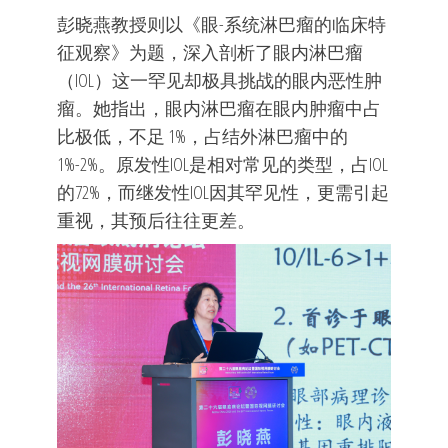
彭晓燕教授则以《眼-系统淋巴瘤的临床特
征观察》为题，深入剖析了眼内淋巴瘤
（IOL）这一罕见却极具挑战的眼内恶性肿
瘤。她指出，眼内淋巴瘤在眼内肿瘤中占
比极低，不足 1%，占结外淋巴瘤中的
1%-2%。原发性IOL是相对常见的类型，占IOL
的72%，而继发性IOL因其罕见性，更需引起
重视，其预后往往更差。