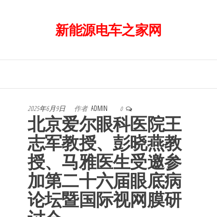
前
往
新能源电车之家网
内
容
2025年6月9日
作者
ADMIN
0
北京爱尔眼科医院王
志军教授、彭晓燕教
授、马雅医生受邀参
加第二十六届眼底病
论坛暨国际视网膜研