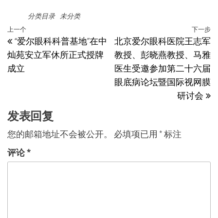
分类目录
未分类
文
上
上一个
下一步
“爱尔眼科科普基地”在中
北京爱尔眼科医院王志军
章
一
灿苑安立军休所正式授牌
教授、彭晓燕教授、马雅
篇
导
成立
医生受邀参加第二十六届
文
航
眼底病论坛暨国际视网膜
章
研讨会
发表回复
您的邮箱地址不会被公开。
必填项已用
*
标注
评论
*