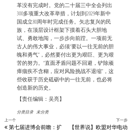
革没有完成时。党的二十届三中全会列出
300多项重大改革举措，计划到2029年新中
国成立80周年时完成任务。矢志复兴的民
族，在顶层设计框架下摸着石头大胆地
试、勇敢地闯，一步步向前蹚。一项前无
古人的伟大事业，必须“要以一往无前的胆
魄和勇气”，必然要付出更为艰巨、更为艰
苦的努力。“直面矛盾问题不回避，铲除顽
瘴痼疾不含糊，应对风险挑战不退缩”，这
些收获于历史砥砺中的一往无前，也必将
创造新的历史。
【责任编辑：吴亮】
分类目录
未分类
文
上
上一个
下一步
第七届进博会前瞻：扩
【世界说】欧盟对华电动
章
一