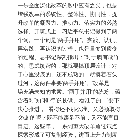
一步全面深化改革的题中应有之义，也是
增强改革的系统性、整体性、协同性，提
升改革的凝聚力、推动力、落实力的必然
选择。开班式上，习近平总书记提到了两
个词。一个词是“两手并用”。实践、认识、
再实践、再认识的过程，也是量变到质变
的过程。总书记深刻指出：“对于胸有成竹
的、思虑缜密的，那就要搞顶层设计；对
于心里没底的、还不成熟的，就摸着石头
过河，这两件事要‘两手并用’。”改革是一
场充满未知的求索。“两手并用”的统筹，蕴
含着对“知”和“行”的协调。看准了的，“要下
决心推进”。“看得还不那么准、又必须取得
突破”的呢？既不能裹足不前，又不能盲目
冒进。这些年，一系列重大改革通过试点
探索形成了可复制经验，进而上升为制度