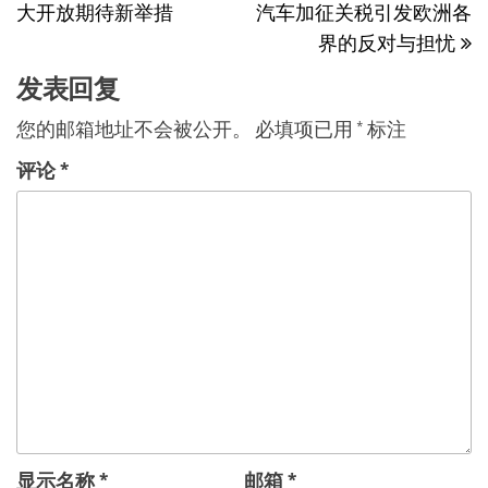
大开放期待新举措
汽车加征关税引发欧洲各
篇
导
界的反对与担忧
文
航
章
发表回复
您的邮箱地址不会被公开。
必填项已用
*
标注
评论
*
显示名称
*
邮箱
*