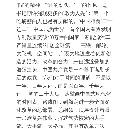
“闯”的精神、“创”的劲头、“干”的作风，总
书记期许涌现更多的“敢为人先”：“第一个
吃螃蟹的人也是有贡献的。”中国粮食“二十
连丰”，中国成为世界上首个国内有效发明
专利数量突破400万件的国家，新能源汽车
产销量连续9年居全球第一，高铁、邮轮、
大飞机、空间站……广袤大地迸发着创新创
造的活力。改革的合力，来自远近叠加的
浩荡之势。中国共产党是一个善于谋划长
远的政党。“我们对于时间的理解，不是以
十年、百年为计，而是以百年、千年为
计。”党的二十大后，从擘画中国式现代化
的时间表、路线图，到敲定进一步全面深
化改革的总部署、总纲领，顶层设计着眼
于民族复兴伟业，挥就气势恢宏的大手
笔。大手笔，大格局。其中有改革方法