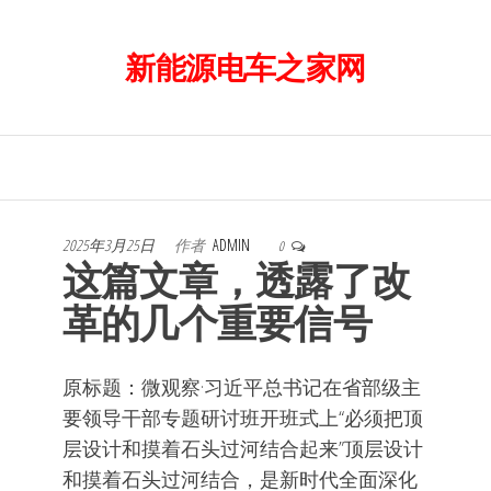
前
往
新能源电车之家网
内
容
2025年3月25日
作者
ADMIN
0
这篇文章，透露了改
革的几个重要信号
原标题：微观察·习近平总书记在省部级主
要领导干部专题研讨班开班式上“必须把顶
层设计和摸着石头过河结合起来”顶层设计
和摸着石头过河结合，是新时代全面深化