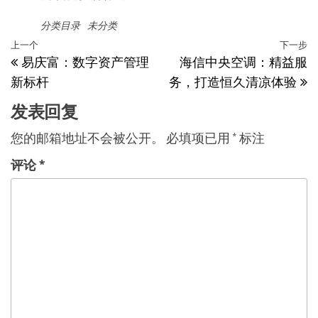
分类目录
未分类
文
上
上一个
下一步
易庆富：数字资产管理
海信中央空调：精益服
章
一
新标杆
务，打造恒久清凉体验
篇
导
文
发表回复
航
章
您的邮箱地址不会被公开。
必填项已用
*
标注
评论
*