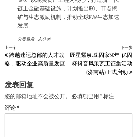
链上金融基础设施，计划推出IEO、节点挖
矿与生态激励机制，推动全球RWA生态加速
发展。
分类目录
未分类
文
上
上一个
下一步
跨越速运总部的人才战
匠星耀泉城,固家50年! 亿固
章
一
略，驱动企业高质量发展
杯抖音风采瓦工征集活动
篇
导
(济南站)正式启动
文
航
章
发表回复
您的邮箱地址不会被公开。
必填项已用
*
标注
评论
*