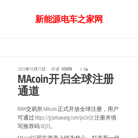
前
往
新能源电车之家网
内
容
2025年10月31日
作者
ADMIN
0
MAcoin开启全球注册
通道
RWA交易所 MAcoin 正式开放全球注册，用户
可通过 https://g.lumawang.com/pv2eQt 注册并填
写推荐码 0Q33。
MAcoin以现实资产上链为核心，打造新一代